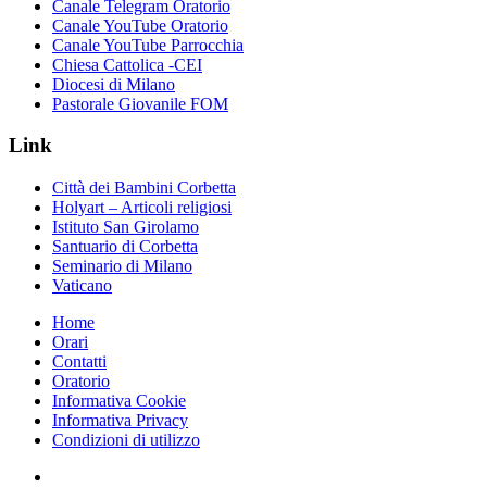
Canale Telegram Oratorio
Canale YouTube Oratorio
Canale YouTube Parrocchia
Chiesa Cattolica -CEI
Diocesi di Milano
Pastorale Giovanile FOM
Link
Città dei Bambini Corbetta
Holyart – Articoli religiosi
Istituto San Girolamo
Santuario di Corbetta
Seminario di Milano
Vaticano
Home
Orari
Contatti
Oratorio
Informativa Cookie
Informativa Privacy
Condizioni di utilizzo
Facebook