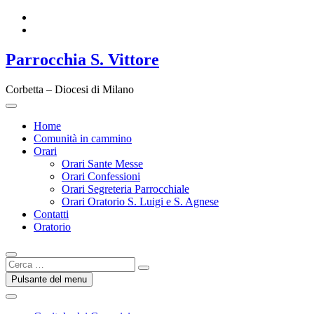
Vai
Facebook
al
Instagram
contenuto
Parrocchia S. Vittore
Corbetta – Diocesi di Milano
Home
Comunità in cammino
Orari
Orari Sante Messe
Orari Confessioni
Orari Segreteria Parrocchiale
Orari Oratorio S. Luigi e S. Agnese
Contatti
Oratorio
Cerca
…
Pulsante del menu