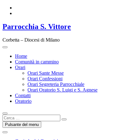
Vai
Facebook
al
Instagram
contenuto
Parrocchia S. Vittore
Corbetta – Diocesi di Milano
Home
Comunità in cammino
Orari
Orari Sante Messe
Orari Confessioni
Orari Segreteria Parrocchiale
Orari Oratorio S. Luigi e S. Agnese
Contatti
Oratorio
Cerca
…
Pulsante del menu