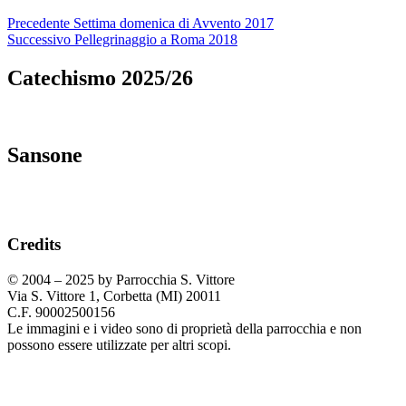
Navigazione
Articolo
Precedente
Settima domenica di Avvento 2017
precedente:
Articolo
Successivo
Pellegrinaggio a Roma 2018
articoli
successivo:
Catechismo 2025/26
Sansone
Credits
© 2004 – 2025 by Parrocchia S. Vittore
Via S. Vittore 1, Corbetta (MI) 20011
C.F. 90002500156
Le immagini e i video sono di proprietà della parrocchia e non
possono essere utilizzate per altri scopi.