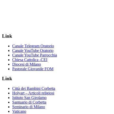
Link
Canale Telegram Oratorio
Canale YouTube Oratorio
Canale YouTube Parrocchia
Chiesa Cattolica -CEI
Diocesi di Milano
Pastorale Giovanile FOM
Link
Città dei Bambini Corbetta
Holyart – Articoli religiosi
Istituto San Girolamo
Santuario di Corbetta
Seminario di Milano
Vaticano