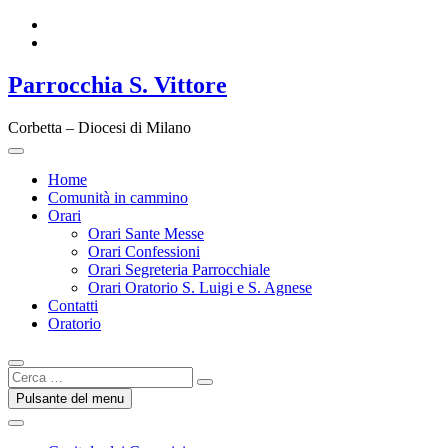
Vai
Facebook
al
Instagram
contenuto
Parrocchia S. Vittore
Corbetta – Diocesi di Milano
Home
Comunità in cammino
Orari
Orari Sante Messe
Orari Confessioni
Orari Segreteria Parrocchiale
Orari Oratorio S. Luigi e S. Agnese
Contatti
Oratorio
Cerca
…
Pulsante del menu