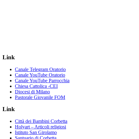
Link
Canale Telegram Oratorio
Canale YouTube Oratorio
Canale YouTube Parrocchia
Chiesa Cattolica -CEI
Diocesi di Milano
Pastorale Giovanile FOM
Link
Città dei Bambini Corbetta
Holyart – Articoli religiosi
Istituto San Girolamo
Santuario di Corbetta