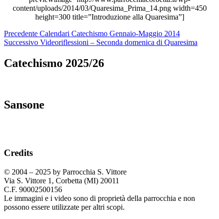
content/uploads/2014/03/Quaresima_Prima_14.png width=450
height=300 title=”Introduzione alla Quaresima”]
Navigazione
Articolo
Precedente
Calendari Catechismo Gennaio-Maggio 2014
precedente:
Articolo
Successivo
Videoriflessioni – Seconda domenica di Quaresima
articoli
successivo:
Catechismo 2025/26
Sansone
Credits
© 2004 – 2025 by Parrocchia S. Vittore
Via S. Vittore 1, Corbetta (MI) 20011
C.F. 90002500156
Le immagini e i video sono di proprietà della parrocchia e non
possono essere utilizzate per altri scopi.