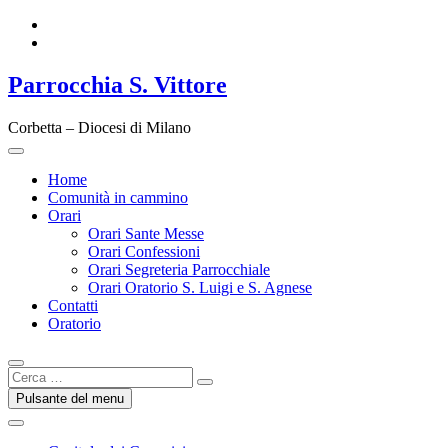
Vai
Facebook
al
Instagram
contenuto
Parrocchia S. Vittore
Corbetta – Diocesi di Milano
Home
Comunità in cammino
Orari
Orari Sante Messe
Orari Confessioni
Orari Segreteria Parrocchiale
Orari Oratorio S. Luigi e S. Agnese
Contatti
Oratorio
Cerca
…
Pulsante del menu